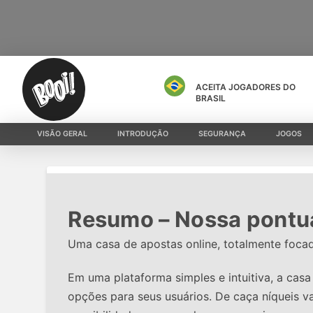
ACEITA JOGADORES DO
BRASIL
VISÃO GERAL
INTRODUÇÃO
SEGURANÇA
JOGOS
Resumo – Nossa pontua
Uma casa de apostas online, totalmente foca
Em uma plataforma simples e intuitiva, a ca
opções para seus usuários. De caça níqueis va