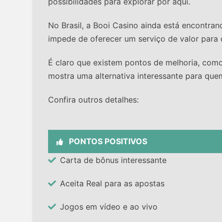
possibilidades para explorar por aqui.
No Brasil, a Booi Casino ainda está encontran
impede de oferecer um serviço de valor para 
É claro que existem pontos de melhoria, como
mostra uma alternativa interessante para que
Confira outros detalhes:
PONTOS POSITIVOS
Carta de bônus interessante
Aceita Real para as apostas
Jogos em vídeo e ao vivo