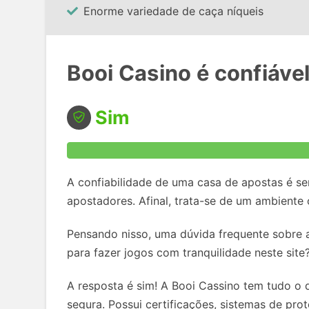
Enorme variedade de caça níqueis
Booi Casino é confiáve
Sim
A confiabilidade de uma casa de apostas é s
apostadores. Afinal, trata-se de um ambiente
Pensando nisso, uma dúvida frequente sobre a
para fazer jogos com tranquilidade neste site
A resposta é sim! A Booi Cassino tem tudo o 
segura. Possui certificações, sistemas de p