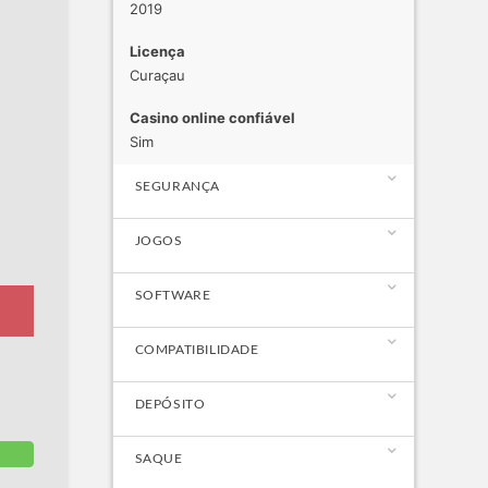
2019
Licença
a
Curaçau
Casino online confiável
Sim
SEGURANÇA
JOGOS
SOFTWARE
COMPATIBILIDADE
DEPÓSITO
SAQUE