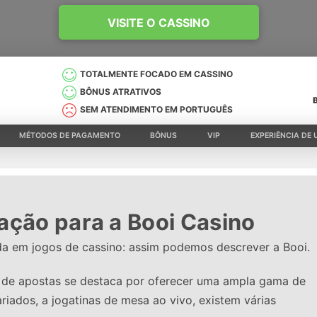
VISITE O CASSINO
TOTALMENTE FOCADO EM CASSINO
BÔNUS ATRATIVOS
SEM ATENDIMENTO EM PORTUGUÊS
MÉTODOS DE PAGAMENTO
BÔNUS
VIP
EXPERIÊNCIA DE
ção para a Booi Casino
da em jogos de cassino: assim podemos descrever a Booi.
sa de apostas se destaca por oferecer uma ampla gama de
riados, a jogatinas de mesa ao vivo, existem várias