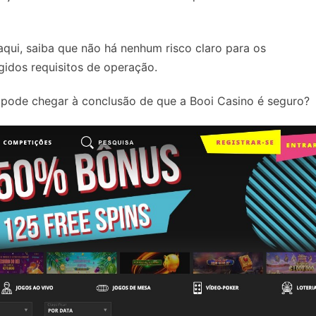
aqui, saiba que não há nenhum risco claro para os
idos requisitos de operação.
 pode chegar à conclusão de que a Booi Casino é seguro?