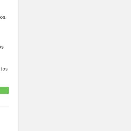
os.
os
atos