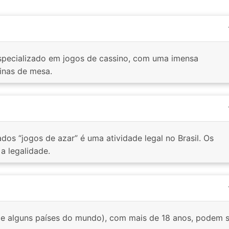
 especializado em jogos de cassino, com uma imensa
tinas de mesa.
dos “jogos de azar” é uma atividade legal no Brasil. Os
a legalidade.
 de alguns países do mundo), com mais de 18 anos, podem 