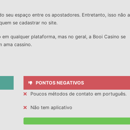
do seu espaço entre os apostadores. Entretanto, isso não 
quem se cadastrar no site.
 em qualquer plataforma, mas no geral, a Booi Casino se
m ama cassino.
PONTOS NEGATIVOS
Poucos métodos de contato em português.
Não tem aplicativo