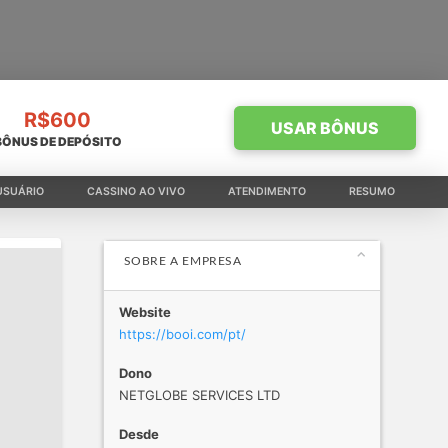
R$600
USAR BÔNUS
BÔNUS DE DEPÓSITO
 USUÁRIO
CASSINO AO VIVO
ATENDIMENTO
RESUMO
SOBRE A EMPRESA
Website
https://booi.com/pt/
Dono
NETGLOBE SERVICES LTD
Desde