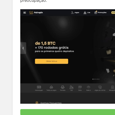
preocupação.