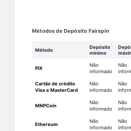
Métodos de Depósito Fairspin
Depósito
Depó
Método
mínimo
máxi
Não
Não
PIX
informado
infor
Cartão de crédito
Não
Não
Visa e MasterCard
informado
infor
Não
Não
MNPCoin
informado
infor
Não
Não
Ethereum
informado
infor