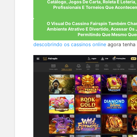
Catálogo, Jogos De Carta, Roleta E Loteri
Profissionais E Torneios Que Acontece
O Visual Do Cassino Fairspin Também Ch
Ambiente Atrativo E Divertido, Acessar Os
Permitindo Que Mesmo Que
descobrindo os cassinos online
agora tenha