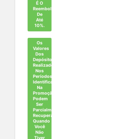
É O
Reembolso
De
Até
10%.
Os
Valores
Dos
Depósitos
Realizados
Nos
Períodos
Identificados
Na
Promoção
Podem
Ser
Parcialmente
Recuperados
Quando
Você
Não
Tiver