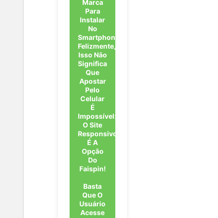
Marca
Para
Instalar
No
Smartphone.
Felizmente,
Isso Não
Significa
Que
Apostar
Pelo
Celular
É
Impossível:
O Site
Responsivo
É A
Opção
Do
Faispin!
Basta
Que O
Usuário
Acesse