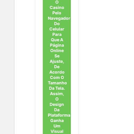
O
Casino
Pelo
Navegador
Do
Celular
Para
Que A
Página
Online
Se
Ajuste,
De
Acordo
Com O
Tamanho
Da Tela.
Assim,
O
Design
Da
Plataforma
Ganha
Um
Visual