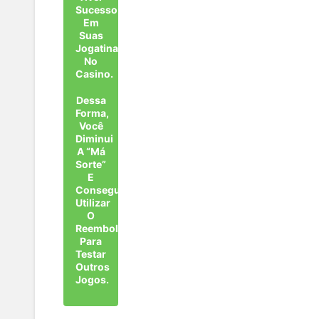
Sucesso
Em
Suas
Jogatinas
No
Casino.
Dessa
Forma,
Você
Diminui
A “má
Sorte”
E
Consegue
Utilizar
O
Reembolso
Para
Testar
Outros
Jogos.