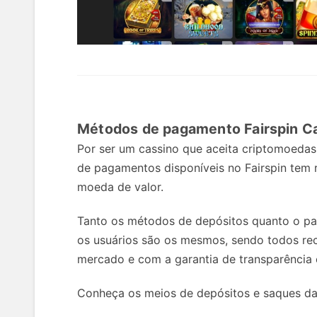
Métodos de pagamento Fairspin C
Por ser um cassino que aceita criptomoedas
de pagamentos disponíveis no Fairspin tem 
moeda de valor.
Tanto os métodos de depósitos quanto o p
os usuários são os mesmos, sendo todos re
mercado e com a garantia de transparência 
Conheça os meios de depósitos e saques da