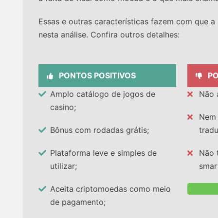
Essas e outras características fazem com que a 
nesta análise. Confira outros detalhes:
PONTOS POSITIVOS
PO
Amplo catálogo de jogos de
Não a
casino;
Nem 
Bônus com rodadas grátis;
trad
Plataforma leve e simples de
Não 
utilizar;
smar
Aceita criptomoedas como meio
de pagamento;