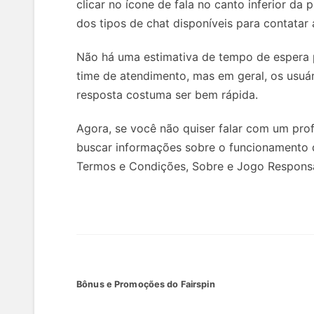
clicar no ícone de fala no canto inferior da
dos tipos de chat disponíveis para contatar 
Não há uma estimativa de tempo de espera 
time de atendimento, mas em geral, os usuár
resposta costuma ser bem rápida.
Agora, se você não quiser falar com um prof
buscar informações sobre o funcionamento 
Termos e Condições, Sobre e Jogo Responsá
Bônus e Promoções do Fairspin