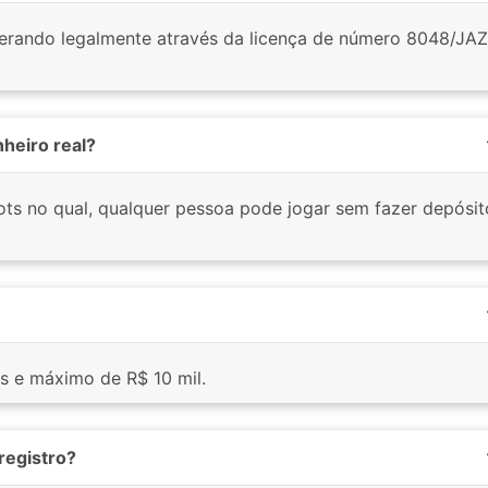
erando legalmente através da licença de número 8048/JA
nheiro real?
ots no qual, qualquer pessoa pode jogar sem fazer depósit
is e máximo de R$ 10 mil.
registro?