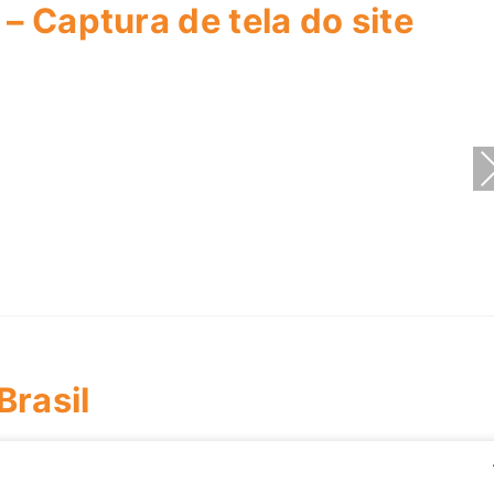
– Captura de tela do site
Ne
Brasil