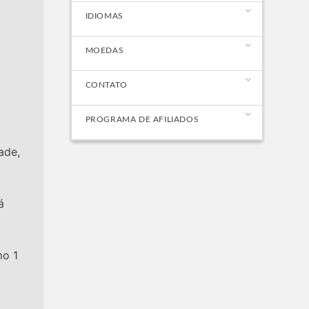
IDIOMAS
MOEDAS
CONTATO
PROGRAMA DE AFILIADOS
ade,
á
mo 1