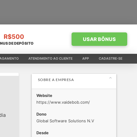
R$500
USAR BÔNUS
NUS DE DEPÓSITO
AGAMENTO
ATENDIMENTO AO CLIENTE
APP
CADASTRE-SE
SOBRE A EMPRESA
Website
https://www.vaidebob.com/
Dono
dia
Global Software Solutions N.V
Desde