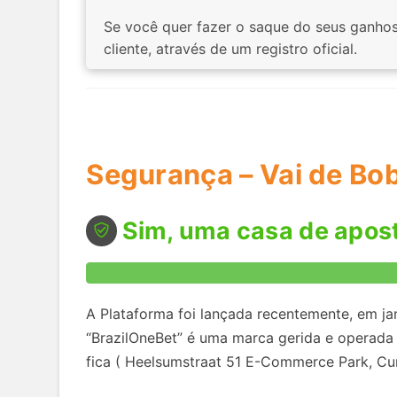
Se você quer fazer o saque do seus ganhos,
cliente, através de um registro oficial.
Segurança – Vai de Bob
Sim, uma casa de apost
A Plataforma foi lançada recentemente, em ja
“BrazilOneBet” é uma marca gerida e operada 
fica ( Heelsumstraat 51 E-Commerce Park, Cu