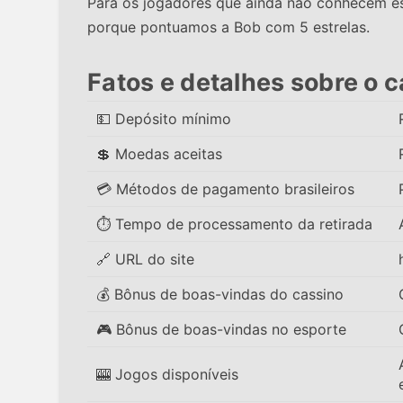
Para os jogadores que ainda não conhecem es
porque pontuamos a Bob com 5 estrelas.
Fatos e detalhes sobre o c
💵 Depósito mínimo
💲 Moedas aceitas
💳 Métodos de pagamento brasileiros
⏱️ Tempo de processamento da retirada
🔗 URL do site
💰 Bônus de boas-vindas do cassino
🎮 Bônus de boas-vindas no esporte
🎰
Jogos disponíveis