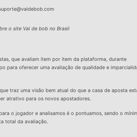
suporte@vaidebob.com
re o site Vai de bob no Brasil
istas, que avaliam item por item da plataforma, durante
o para oferecer uma avaliação de qualidade e imparcialid
o que traz uma visão bem atual do que a casa de aposta est
er atrativo para os novos apostadores.
para o jogador e analisamos é o pontuamos, sendo o míni
a total da avaliação.