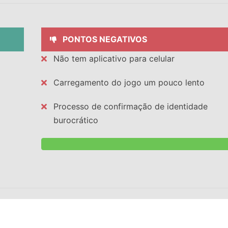
PONTOS NEGATIVOS
Não tem aplicativo para celular
Carregamento do jogo um pouco lento
Processo de confirmação de identidade
burocrático