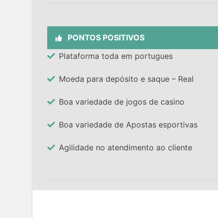
PONTOS POSITIVOS
Plataforma toda em portugues
Moeda para depósito e saque – Real
Boa variedade de jogos de casino
Boa variedade de Apostas esportivas
Agilidade no atendimento ao cliente