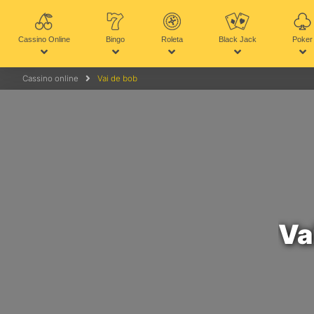
Black Jack
Cassino Online
Bingo
Roleta
Poker
Cassino online
Vai de bob
Va