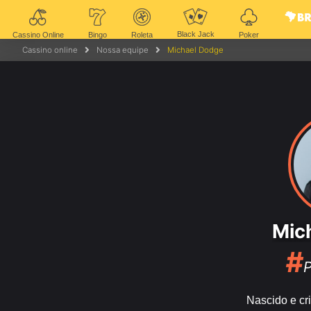
Black Jack
Cassino Online
Bingo
Roleta
Poker
Cassino online
Nossa equipe
Michael Dodge
Mic
#
Nascido e cr