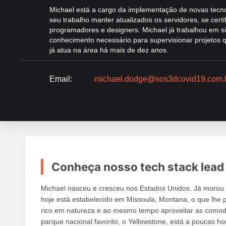
Michael está a cargo da implementação de novas tecno
seu trabalho manter atualizados os servidores, se cert
programadores e designers. Michael já trabalhou em sit
conhecimento necessário para supervisionar projetos
já atua na área há mais de dez anos.
Email:
michael.dodge@sos3dcovid19.com.
Conheça nosso tech stack lead
Michael nasceu e cresceu nos Estados Unidos. Já morou 
hoje está estabelecido em Missoula, Montana, o que lhe 
rico em natureza e ao mesmo tempo aproveitar as comod
parque nacional favorito, o Yellowstone, está a poucas ho