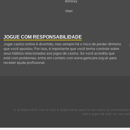
Betway
Vbet
JOGUE COM RESPONSABILIDADE
Jogar casino online é divertido, mas sempre há o risco de perder dinheiro
que você apostou. Por isso, é importante que você tenha controle sobre
seus hábitos relacionados aos jogos de casino. Se você acredita que
está com problemas, entre em contato com www.gamcare.org.uk para
receber ajuda profissonal.
O sos3dcovid19.com.br não é responsável pela forma como as informações n
sobre jogos de azar no seu paí